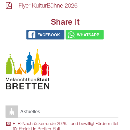
Flyer Kul­tur­Büh­ne 2026
Share it
FACE­BOOK
WHATS­APP
Ak­tu­el­les
ELR-Nach­rü­ck­er­run­de 2026: Land be­wil­ligt För­der­mit­tel
für Pro­jekt in Brett­en-Ruit