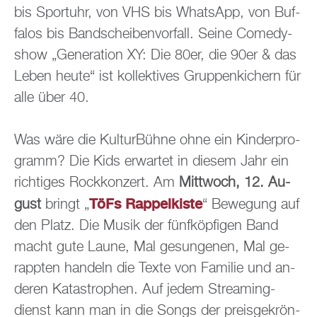
bis Sport­uhr, von VHS bis Whats­App, von Buf­
fa­los bis Band­schei­ben­vor­fall. Seine Co­me­dy­
show „Ge­ne­ra­ti­on XY: Die 80er, die 90er & das
Leben heute“ ist kol­lek­ti­ves Grup­pen­ki­chern für
alle über 40.
Was wäre die Kul­tur­Büh­ne ohne ein Kin­der­pro­
gramm? Die Kids er­war­tet in die­sem Jahr ein
rich­ti­ges Rock­kon­zert. Am
Mitt­woch, 12. Au­
TöFs Rap­pel­kis­te
gust
bringt „
“ Be­we­gung auf
den Platz. Die Musik der fünf­köp­fi­gen Band
macht gute Laune, Mal ge­sun­ge­nen, Mal ge­
rapp­ten han­deln die Texte von Fa­mi­lie und an­
de­ren Ka­ta­stro­phen. Auf jedem Strea­ming­
dienst kann man in die Songs der preis­ge­krön­