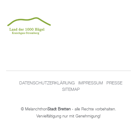
DA­TEN­SCHUT­Z­ER­KLÄ­RUNG
IM­PRES­SUM
PRES­SE
SITEMAP
© Me­lan­chthon
Stadt Brett­en
- alle Rech­te vor­be­hal­ten.
Ver­viel­fäl­ti­gung nur mit Ge­neh­mi­gung!