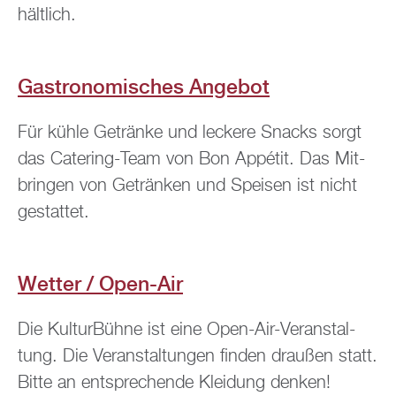
hält­lich.
Gas­tro­no­mi­sches An­ge­bot
Für kühle Ge­trän­ke und le­cke­re Snacks sorgt
das Ca­te­ring-Team von Bon Ap­pé­tit. Das Mit­
brin­gen von Ge­trän­ken und Spei­sen ist nicht
ge­stat­tet.
Wet­ter / Open-Air
Die Kul­tur­Büh­ne ist eine Open-Air-Ver­an­stal­
tung. Die Ver­an­stal­tun­gen fin­den drau­ßen statt.
Bitte an ent­spre­chen­de Klei­dung den­ken!