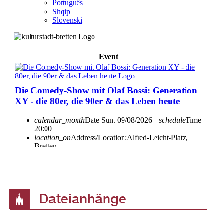
Da­tei­an­hän­ge