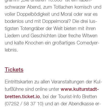
gramm „Die un­te­ren 10.000“ ist ein ra­ben­
schwar­zer Abend, zum Tot­la­chen ko­misch und
vol­ler Dop­pel­bö­dig­keit und Moral oder war es
bo­den­los und mit Dop­pel­mo­ral? Die drei lus­
tigs­ten To­ten­grä­ber der Welt bie­ten mit ihren
Lie­dern und Ge­schich­ten über fre­che Wit­wen
und kalte Kno­chen ein gro­ß­ar­ti­ges Co­me­dy­er­
leb­nis.
Ti­ckets
Ein­tritts­kar­ten zu allen Ver­an­stal­tun­gen der Kul­
www.​kulturstadt-​
tur­Büh­ne sind on­line unter
bretten.​ticket.​io
, bei der Tou­rist-Info Brett­en
(07252 / 58 37 10) und an der Abend­kas­se er­