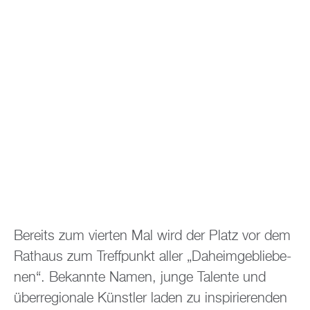
Be­reits zum vier­ten Mal wird der Platz vor dem
Rat­haus zum Treff­punkt aller „Da­heim­ge­blie­be­
nen“. Be­kann­te Namen, junge Ta­len­te und
über­re­gio­na­le Künst­ler laden zu in­spi­rie­ren­den