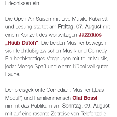
Er­leb­nis­sen ein.
Die Open-Air-Sai­son mit Live-Musik, Ka­ba­rett
und Le­sung star­tet am
Frei­tag, 07. Au­gust
mit
Jazz­du­os
einem Kon­zert des wort­wit­zi­gen
„Huub Dutch“
. Die bei­den Mu­si­ker be­we­gen
sich leicht­fü­ßig zwi­schen Musik und Co­me­dy.
Ein hoch­ka­rä­ti­ges Ver­gnü­gen mit tol­ler Musik,
jeder Menge Spaß und einem Kübel voll guter
Laune.
Der preis­ge­krön­te Co­me­di­an, Mu­si­ker („Das
Olaf Bossi
Modul“) und Fa­mi­li­en­mensch
nimmt das Pu­bli­kum am
Sonn­tag, 09. Au­gust
mit auf eine ra­san­te Zeit­rei­se von Te­le­fon­zel­le