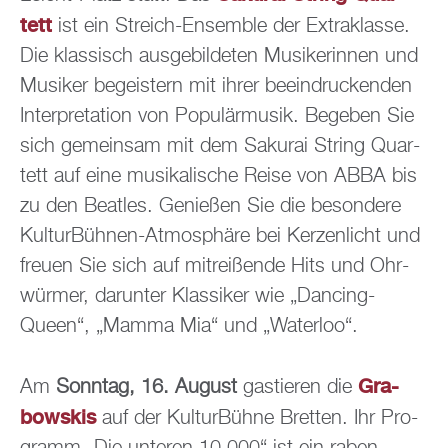
tett
ist ein Streich-En­sem­ble der Ex­tra­klas­se.
Die klas­sisch aus­ge­bil­de­ten Mu­si­ke­rin­nen und
Mu­si­ker be­geis­tern mit ihrer be­ein­dru­cken­den
In­ter­pre­ta­ti­on von Po­pu­lär­mu­sik. Be­ge­ben Sie
sich ge­mein­sam mit dem Sa­ku­rai String Quar­
tett auf eine mu­si­ka­li­sche Reise von ABBA bis
zu den Beat­les. Ge­nie­ßen Sie die be­son­de­re
Kul­tur­Büh­nen-At­mo­sphä­re bei Ker­zen­licht und
freu­en Sie sich auf mit­rei­ßen­de Hits und Ohr­
wür­mer, dar­un­ter Klas­si­ker wie „Dan­cing­
Queen“, „Mamma Mia“ und „Wa­ter­loo“.
Gra­
Am
Sonn­tag, 16. Au­gust
gas­tie­ren die
bow­skis
auf der Kul­tur­Büh­ne Brett­en. Ihr Pro­