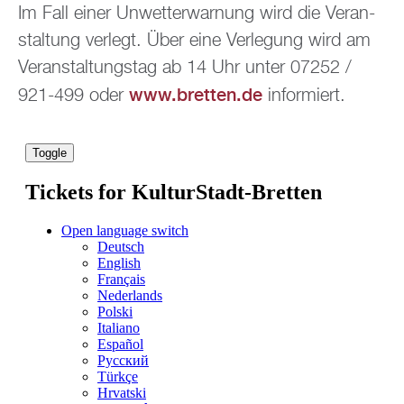
Im Fall einer Un­wet­ter­war­nung wird die Ver­an­
stal­tung ver­legt. Über eine Ver­le­gung wird am
Ver­an­stal­tungs­tag ab 14 Uhr unter 07252 /
www.​bretten.​de
921-499 oder
in­for­miert.