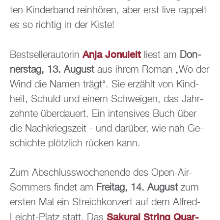
ten Kin­der­band rein­hö­ren, aber erst live rap­pelt
es so rich­tig in der Kiste!
Anja Jo­nu­leit
Best­sel­ler­au­to­rin
liest am
Don­
ners­tag, 13. Au­gust
aus ihrem Roman „Wo der
Wind die Namen trägt“. Sie er­zählt von Kind­
heit, Schuld und einem Schwei­gen, das Jahr­
zehn­te über­dau­ert. Ein in­ten­si­ves Buch über
die Nach­kriegs­zeit - und dar­über, wie nah Ge­
schich­te plötz­lich rü­cken kann.
Zum Ab­schluss­wo­chen­en­de des Open-Air-
Som­mers fin­det am
Frei­tag, 14. Au­gust
zum
ers­ten Mal ein Streich­kon­zert auf dem Al­fred-
Sa­ku­rai String Quar­
Leicht-Platz statt. Das