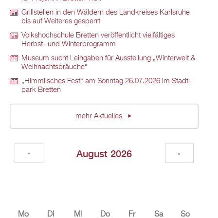
Grill­stel­len in den Wäl­dern des Land­krei­ses Karls­ru­he
bis auf Wei­te­res ge­sperrt
Volks­hoch­schu­le Brett­en ver­öf­fent­licht viel­fäl­ti­ges
Herbst- und Win­ter­pro­gramm
Mu­se­um sucht Leih­ga­ben für Aus­stel­lung „Win­ter­welt &
Weih­nachts­bräu­che“
„Himm­li­sches Fest“ am Sonn­tag 26.07.2026 im Stadt­
park Brett­en
mehr Ak­tu­el­les
Au­gust 2026
«
»
Mo
Di
Mi
Do
Fr
Sa
So