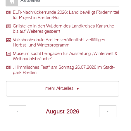
Ak­tu­el­les
ELR-Nach­rü­ck­er­run­de 2026: Land be­wil­ligt För­der­mit­tel
für Pro­jekt in Brett­en-Ruit
Grill­stel­len in den Wäl­dern des Land­krei­ses Karls­ru­he
bis auf Wei­te­res ge­sperrt
Volks­hoch­schu­le Brett­en ver­öf­fent­licht viel­fäl­ti­ges
Herbst- und Win­ter­pro­gramm
Mu­se­um sucht Leih­ga­ben für Aus­stel­lung „Win­ter­welt &
Weih­nachts­bräu­che“
„Himm­li­sches Fest“ am Sonn­tag 26.07.2026 im Stadt­
park Brett­en
mehr Ak­tu­el­les
Au­gust 2026
«
»