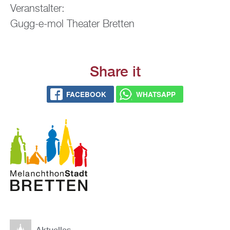
Ver­an­stal­ter:
Gugg-e-mol Thea­ter Brett­en
Share it
FACE­BOOK
WHATS­APP