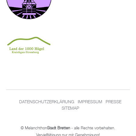
DA­TEN­SCHUT­Z­ER­KLÄ­RUNG
IM­PRES­SUM
PRES­SE
SITEMAP
© Me­lan­chthon
Stadt Brett­en
- alle Rech­te vor­be­hal­ten.
Ver­viel­fäl­ti­gung nur mit Ge­neh­mi­gung!