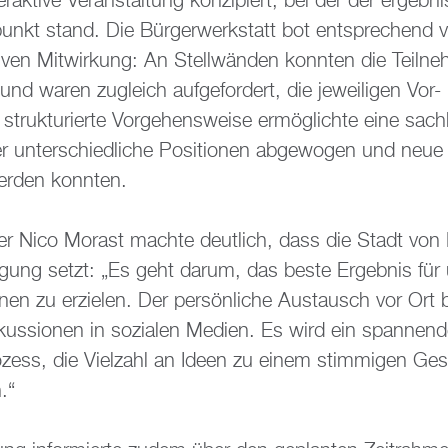
­ak­ti­ve Ver­an­stal­tung kon­zi­piert, bei der der er­geb­ni
punkt stand. Die Bür­ger­werk­statt bot ent­spre­chend vie
­ti­ven Mit­wir­kung: An Stell­wän­den konn­ten die Teil­n
und waren zu­gleich auf­ge­for­dert, die je­wei­li­gen Vor-
truk­tu­rier­te Vor­ge­hens­wei­se er­mög­lich­te eine sach­l
er un­ter­schied­li­che Po­si­tio­nen ab­ge­wo­gen und neue 
r­den konn­ten.
­ter Nico Mo­rast mach­te deut­lich, dass die Stadt von
i­li­gung setzt: „Es geht darum, das beste Er­geb­nis für
io­nen zu er­zie­len. Der per­sön­li­che Aus­tausch vor Ort
kus­sio­nen in so­zia­len Me­di­en. Es wird ein span­nen
o­zess, die Viel­zahl an Ideen zu einem stim­mi­gen Ge­
.“