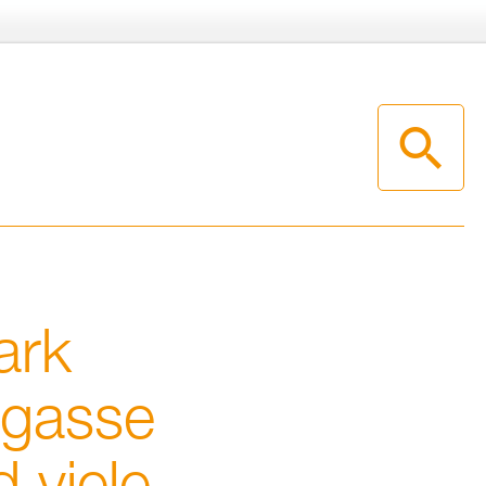
ark
­gas­se