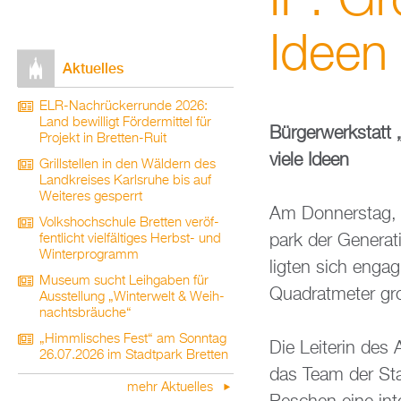
II“: Gr
Ideen
Ak­tu­el­les
ELR-Nach­rü­ck­er­run­de 2026:
Land be­wil­ligt För­der­mit­tel für
Bür­ger­werk­statt 
Pro­jekt in Brett­en-Ruit
viele Ideen
Grill­stel­len in den Wäl­dern des
Land­krei­ses Karls­ru­he bis auf
Wei­te­res ge­sperrt
Am Don­ners­tag, 2
Volks­hoch­schu­le Brett­en ver­öf­
park der Ge­ne­ra­t
fent­licht viel­fäl­ti­ges Herbst- und
Win­ter­pro­gramm
lig­ten sich en­ga
Mu­se­um sucht Leih­ga­ben für
Qua­drat­me­ter gr
Aus­stel­lung „Win­ter­welt & Weih­
nachts­bräu­che“
„Himm­li­sches Fest“ am Sonn­tag
Die Lei­te­rin des
26.07.2026 im Stadt­park Brett­en
das Team der Stadt
mehr Ak­tu­el­les