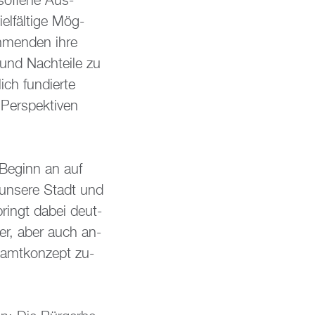
s­of­fe­ne Aus­
l­fäl­ti­ge Mög­
eh­men­den ihre
 und Nach­tei­le zu
ich fun­dier­te
Per­spek­ti­ven
 Be­ginn an auf
 un­se­re Stadt und
 bringt dabei deut­
­der, aber auch an­
samt­kon­zept zu­