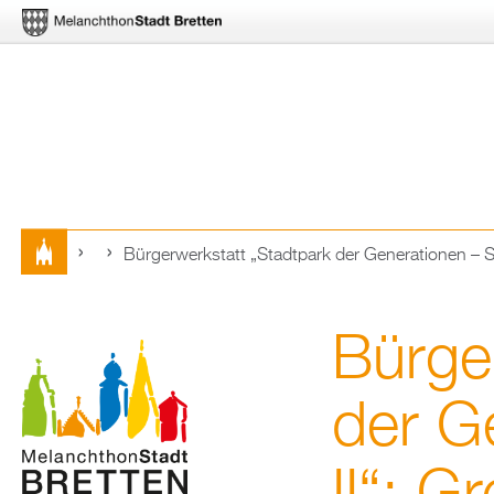
Bür­ger­werk­statt „Stadt­park der Ge­ne­ra­tio­nen – 
Sie
sind
Bür­ge
hier
der Ge