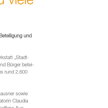
d viele
Be­tei­li­gung und
k­statt „Stadt­
und Bür­ger be­tei­
 des rund 2.600
 Haus­ner sowie
to­rin Clau­dia