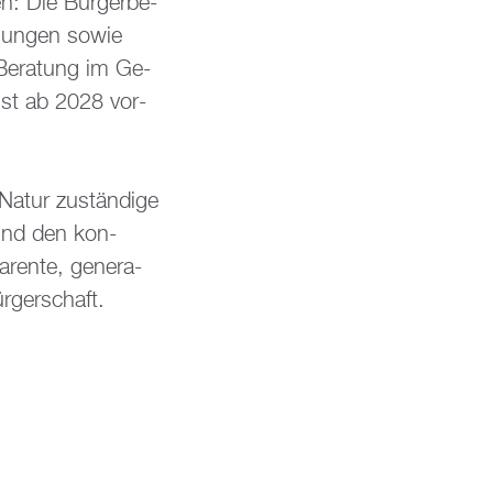
en: Die Bür­ger­be­
i­gun­gen sowie
 Be­ra­tung im Ge­
 ist ab 2028 vor­
atur zu­stän­di­ge
 und den kon­
ren­te, ge­ne­ra­
r­ger­schaft.