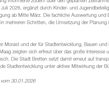
tung in­for­mier­te zudem über den ge­plan­ten Zeit­rah­m
is Juli 2026, er­gänzt durch Kin­der- und Ju­gend­be­tei­l
i­li­gung ab Mitte März. Die fach­li­che Aus­wer­tung und
n in meh­re­ren Schrit­ten, die Um­set­zung der Pla­nung
ter Mo­rast und der für Stadt­ent­wick­lung, Bauen und N
Maag zeig­ten sich er­freut über das große In­ter­es­se
usch. Die Stadt Brett­en setzt damit er­neut auf trans­pa­
en­de Stadt­ent­wick­lung unter ak­ti­ver Mit­wir­kung der Bü
ung vom 30.01.2026