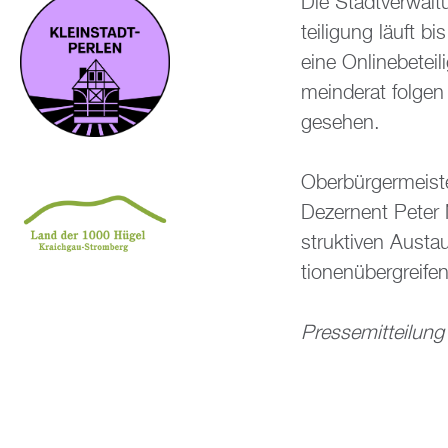
Die Stadt­ver­wal­
tei­li­gung läuft b
eine On­line­be­te
mein­de­rat fol­ge
ge­se­hen.
Ober­bür­ger­meis­
De­zer­nent Peter 
struk­ti­ven Aus­ta
tio­nen­über­grei­f
Pres­se­mit­tei­l