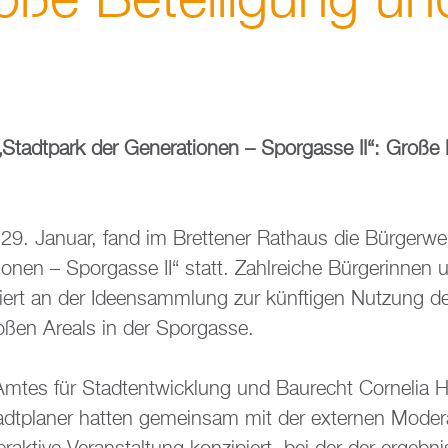
oße Be­tei­li­gung un
„Stadt­park der Ge­ne­ra­tio­nen – Spor­gas­se II“: Große 
9. Ja­nu­ar, fand im Brettener Rat­haus die Bür­ger­wer
io­nen – Spor­gas­se II“ statt. Zahl­rei­che Bür­ge­rin­nen 
­giert an der Ide­en­samm­lung zur künf­ti­gen Nut­zung
o­ßen Are­als in der Spor­gas­se.
 Amtes für Stadt­ent­wick­lung und Bau­recht Cor­ne­lia
­pla­ner hat­ten ge­mein­sam mit der ex­ter­nen Mo­de­ra­