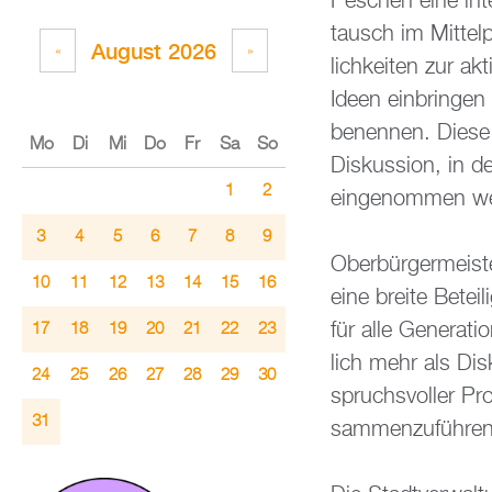
Pe­schen eine in­ter
tausch im Mit­tel­
Au­gust 2026
«
»
lich­kei­ten zur ak
Ideen ein­brin­gen 
be­nen­nen. Diese s
Mo
Di
Mi
Do
Fr
Sa
So
Dis­kus­si­on, in d
1
2
ein­ge­nom­men we
3
4
5
6
7
8
9
Ober­bür­ger­meis
10
11
12
13
14
15
16
eine brei­te Be­te
für alle Ge­ne­ra­t
17
18
19
20
21
22
23
lich mehr als Dis­
24
25
26
27
28
29
30
spruchs­vol­ler Pr
31
sam­men­zu­füh­ren